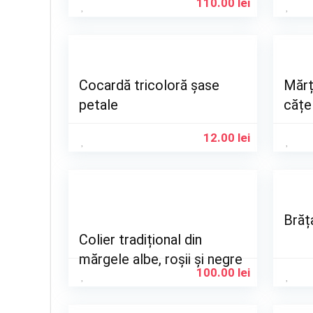
110.00
lei
Cocardă tricoloră șase
Mărț
petale
cățe
12.00
lei
Brăț
Colier tradițional din
mărgele albe, roșii și negre
100.00
lei