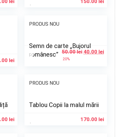
.00
lei
150.00
lei
PRODUS NOU
Semn de carte „Bujorul
50.00
lei
40.00
lei
românesc”
20%
.00
lei
PRODUS NOU
iță
Tablou Copii la malul mării
.00
lei
170.00
lei