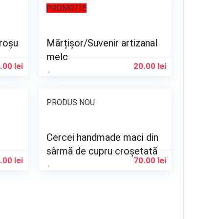
PROMOȚIE
roșu
Mărțișor/Suvenir artizanal
melc
.00
lei
20.00
lei
PRODUS NOU
Cercei handmade maci din
sârmă de cupru croșetată
.00
lei
70.00
lei