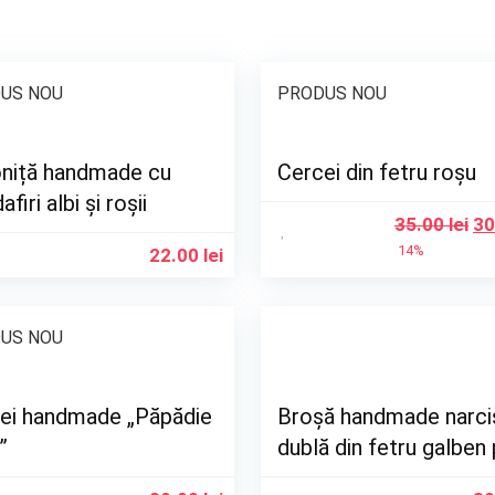
US NOU
PRODUS NOU
niță handmade cu
Cercei din fetru roșu
afiri albi și roșii
35.00
lei
30
14%
22.00
lei
US NOU
ei handmade „Păpădie
Broșă handmade narci
”
dublă din fetru galben 