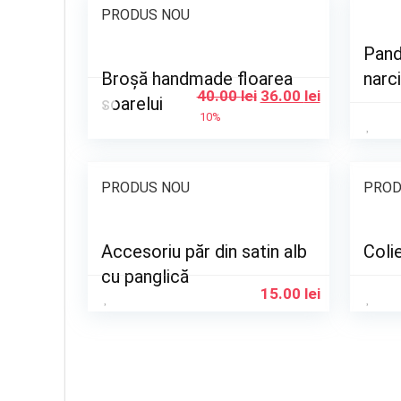
PRODUS NOU
Pand
Broșă handmade floarea
narc
40.00
lei
36.00
lei
soarelui
10%
PRODUS NOU
PROD
Accesoriu păr din satin alb
Coli
cu panglică
15.00
lei