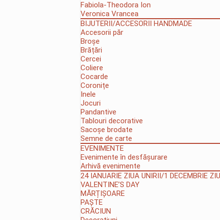
Fabiola-Theodora Ion
Veronica Vrancea
BIJUTERII/ACCESORII HANDMADE
Accesorii păr
Broșe
Brățări
Cercei
Coliere
Cocarde
Coronițe
Inele
Jocuri
Pandantive
Tablouri decorative
Sacoșe brodate
Semne de carte
EVENIMENTE
Evenimente în desfășurare
Arhivă evenimente
24 IANUARIE ZIUA UNIRII/1 DECEMBRIE Z
VALENTINE’S DAY
MĂRȚIȘOARE
PAȘTE
CRĂCIUN