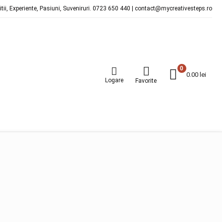
ditii, Experiente, Pasiuni, Suveniruri. 0723 650 440 | contact@mycreativesteps.ro
0
0.00
lei
Logare
Favorite