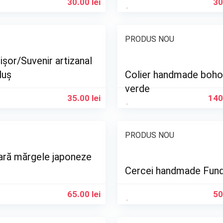
30.00
lei
30
PRODUS NOU
ișor/Suvenir artizanal
luș
Colier handmade boho
verde
35.00
lei
140
PRODUS NOU
ară mărgele japoneze
Cercei handmade Fund
65.00
lei
50