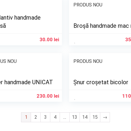
PRODUS NOU
antiv handmade
isă
Broșă handmade mac 
30.00
lei
35
US NOU
PRODUS NOU
er handmade UNICAT
Șnur croșetat bicolor
230.00
lei
110
1
2
3
4
…
13
14
15
→