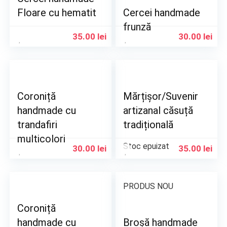
Floare cu hematit
Cercei handmade
frunză
35.00
lei
30.00
lei
Coroniță
Mărțișor/Suvenir
handmade cu
artizanal căsuță
trandafiri
tradițională
multicolori
Stoc epuizat
30.00
lei
35.00
lei
PRODUS NOU
Coroniță
handmade cu
Broșă handmade