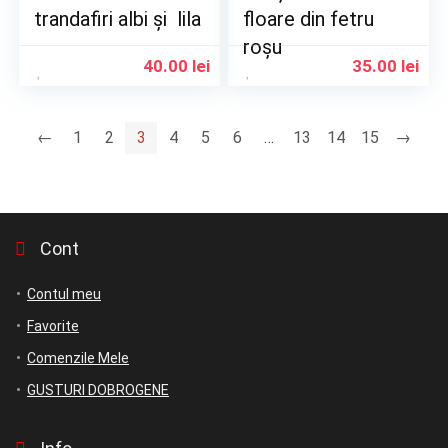
trandafiri albi și lila
floare din fetru
roșu
40.00
lei
35.00
lei
←
1
2
3
4
5
6
…
13
14
15
→
Cont
Contul meu
Favorite
Comenzile Mele
GUSTURI DOBROGENE