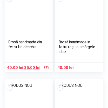
Broșă handmade din
Broșă handmade in
fetru lila deschis
fetru roșu cu mărgele
albe
Prețul
Prețul
40.00
lei
35.00
lei
40.00
lei
13%
inițial
curent
a
este:
fost:
35.00 lei.
PRODUS NOU
PRODUS NOU
40.00 lei.