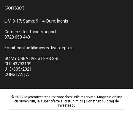
Contact
L-V: 9-17; Samb: 9-14; Dum: Închis
Comenzi telefonice/suport:
0723 650 440
Email: contact@mycreativesteps.ro
SC MY CREATIVE STEPS SRL
CUI: 43793139
J13/605/2021
CONSTANȚA
© 2022 Mycreativesteps.ro toate drepturile rezervate. Magazin online
cu suveniruri, la super oferte si preturi mici! | Construit cu drag de
Investescu