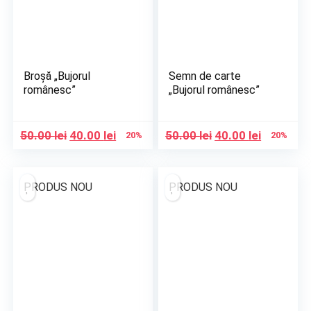
Broșă „Bujorul
Semn de carte
românesc”
„Bujorul românesc”
Prețul
Prețul
Prețul
Prețul
50.00
lei
40.00
lei
50.00
lei
40.00
lei
20%
20%
inițial
curent
inițial
curent
a
este:
a
este:
fost:
40.00 lei.
fost:
40.00 lei.
PRODUS NOU
PRODUS NOU
50.00 lei.
50.00 lei.