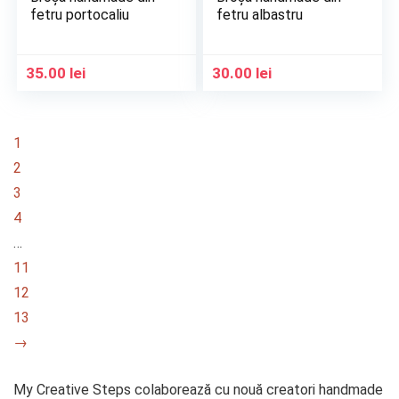
fetru portocaliu
fetru albastru
35.00
lei
30.00
lei
1
2
3
4
…
11
12
13
→
My Creative Steps colaborează cu nouă creatori handmade