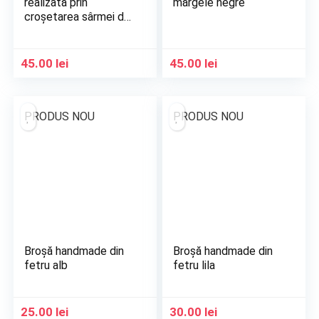
realizată prin
mărgele negre
croșetarea sârmei de
cupru aurie
45.00
lei
45.00
lei
PRODUS NOU
PRODUS NOU
Broșă handmade din
Broșă handmade din
fetru alb
fetru lila
25.00
lei
30.00
lei