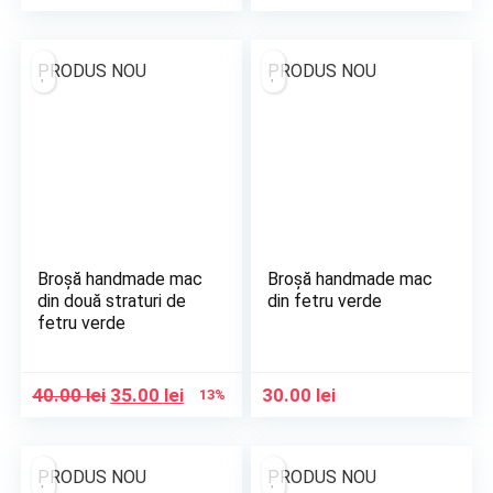
PRODUS NOU
PRODUS NOU
Broșă handmade mac
Broșă handmade mac
din două straturi de
din fetru verde
fetru verde
Prețul
Prețul
40.00
lei
35.00
lei
30.00
lei
13%
inițial
curent
a
este:
fost:
35.00 lei.
PRODUS NOU
PRODUS NOU
40.00 lei.