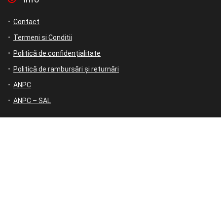
Contact
Termeni si Conditii
Politică de confidențialitate
Politică de rambursări și returnări
ANPC
ANPC – SAL
Contact
L-V: 9-17; Samb: 9-14; Dum: Închis
Comenzi telefonice/suport:
0723 650 440
Email: contact@mycreativesteps.ro