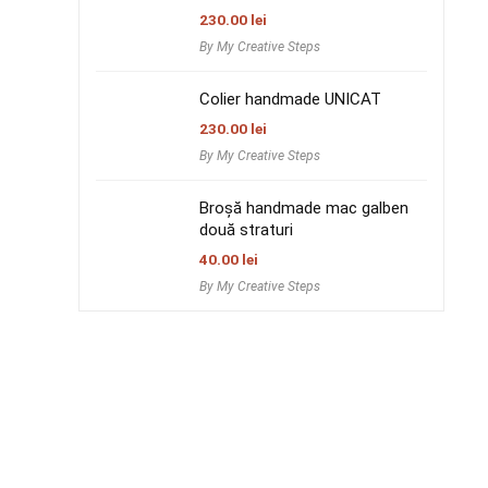
230.00
lei
By My Creative Steps
Colier handmade UNICAT
230.00
lei
By My Creative Steps
Broșă handmade mac galben
două straturi
40.00
lei
By My Creative Steps