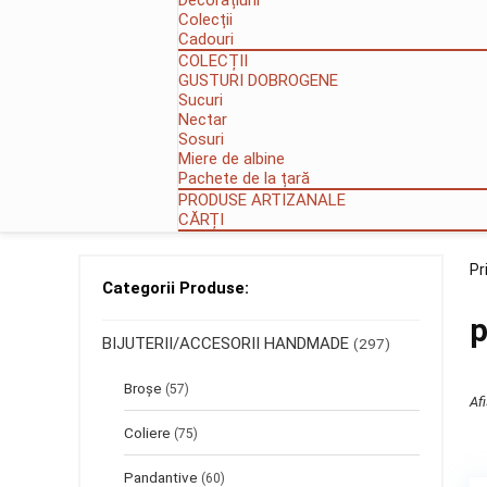
Decorațiuni
Colecții
Cadouri
COLECȚII
GUSTURI DOBROGENE
Sucuri
Nectar
Sosuri
Miere de albine
Pachete de la țară
PRODUSE ARTIZANALE
CĂRȚI
Pr
Categorii Produse:
p
BIJUTERII/ACCESORII HANDMADE
(297)
Broșe
(57)
Af
Coliere
(75)
Pandantive
(60)