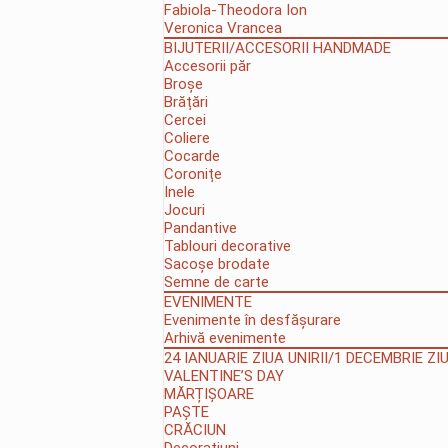
Fabiola-Theodora Ion
Veronica Vrancea
BIJUTERII/ACCESORII HANDMADE
Accesorii păr
Broșe
Brățări
Cercei
Coliere
Cocarde
Coronițe
Inele
Jocuri
Pandantive
Tablouri decorative
Sacoșe brodate
Semne de carte
EVENIMENTE
Evenimente în desfășurare
Arhivă evenimente
24 IANUARIE ZIUA UNIRII/1 DECEMBRIE Z
VALENTINE’S DAY
MĂRȚIȘOARE
PAȘTE
CRĂCIUN