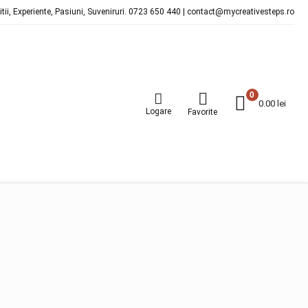
ditii, Experiente, Pasiuni, Suveniruri. 0723 650 440 | contact@mycreativesteps.ro
0
0.00
lei
Logare
Favorite