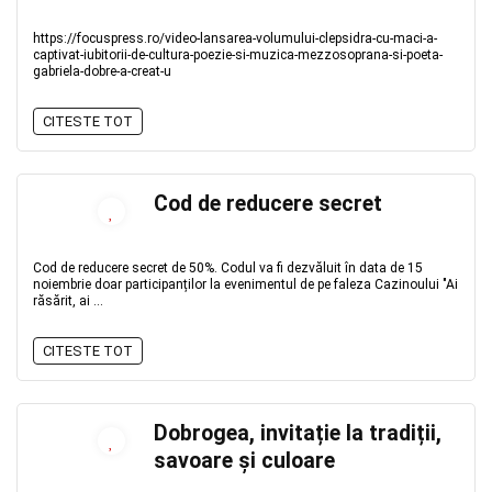
https://focuspress.ro/video-lansarea-volumului-clepsidra-cu-maci-a-
captivat-iubitorii-de-cultura-poezie-si-muzica-mezzosoprana-si-poeta-
gabriela-dobre-a-creat-u
CITESTE TOT
Cod de reducere secret
Cod de reducere secret de 50%. Codul va fi dezvăluit în data de 15
noiembrie doar participanților la evenimentul de pe faleza Cazinoului "Ai
răsărit, ai ...
CITESTE TOT
Dobrogea, invitație la tradiții,
savoare și culoare