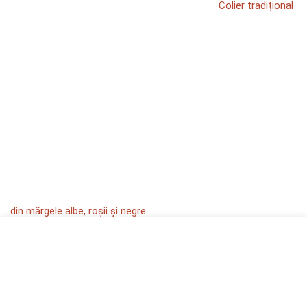
Colier tradițional
din mărgele albe, roșii și negre
★
★
★
★
★
de Elvira
Colier handmade