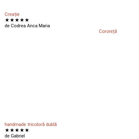
Creație
★
★
★
★
★
de Codrea Anca Maria
Coroniță
handmade tricoloră dublă
★
★
★
★
★
de Gabriel