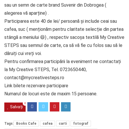
sau un semn de carte brand Suvenir din Dobrogea (
alegerea vă aparține) .
Participarea este 40 de lei/ persoană și include ceai sau
cafea, suc ( menționăm pentru claritate selecție din partea
stângă a meniului 😄) , respectiv sacoșa textilă My Creative
STEPS sau semnul de carte, ca să vă fie cu folos sau să le
dăruiți cui vreți voi.
Pentru confirmarea participării la eveniment ne contactați
la My Creative STEPS, Tel. 0723650440,
contact@mycreativesteps.ro
Link bilete rezervare participare
Numarul de locuri este de maxim 15 persoane.
0
Salvați
Tags:
Books Cafe
cafea
carti
fotograf