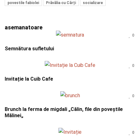
povestile fabiolei
Prăvălia cu Cărți
socializare
asemanatoare
0
Semnătura sufletului
0
Invitație la Cuib Cafe
0
Brunch la ferma de migdali „Călin, file din poveştile
Mălinei„
0