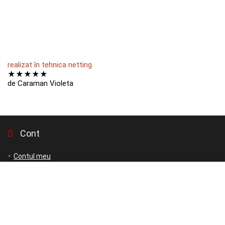
realizat în tehnica netting
★
★
★
★
★
de Caraman Violeta
Cont
Contul meu
Favorite
Comenzile Mele
GUSTURI DOBROGENE