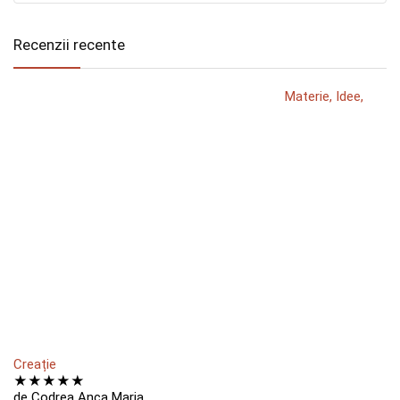
Recenzii recente
Materie, Idee,
Creație
★
★
★
★
★
de Codrea Anca Maria