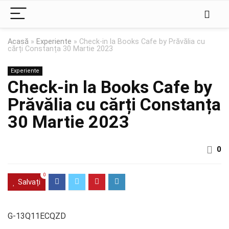
Acasă
»
Experiente
»
Check-in la Books Cafe by Prăvălia cu
cărți Constanța 30 Martie 2023
Experiente
Check-in la Books Cafe by
Prăvălia cu cărți Constanța
30 Martie 2023
0
0
Salvați
G-13Q11ECQZD