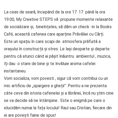
La ceas de seară, începând de la ora 17. 17 până la ora
19.00, My Creative STEPS vă propune momente relaxante
de socializare și, bineînțeles, să dăm un check -in la Books
Café, această cafenea care aparține Prăvăliei cu Cărți.
Este un spațiu în care scapi de atmosfera prăfuită a
orașului în construcții și stres. Le lași deoparte și departe
pentru că atunci când ai pășit înăuntru ambientul , muzica,
îți dau o stare de bine și te învăluie aroma cafelei
instantaneu.
Vom socializa, vom povesti , sigur că vom contribui cu un
mic artificiu de „spargere a gheții”. Pentru a ne prezenta
câte ceva din istoria cafenelei și a librăriei, încă nu știm cine
se va decide să ne întâmpine . Este o enigmă pe care o
elucidăm numai la fața locului! Raul sau Cristian, fiecare din
ei are povești faine de spus!