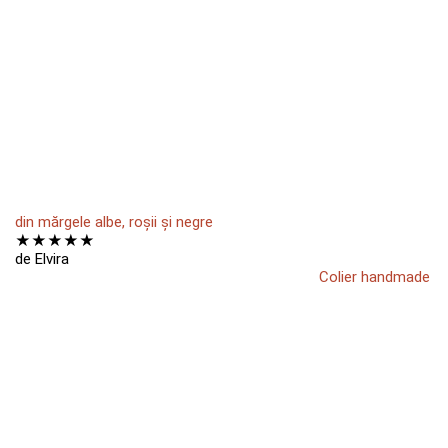
din mărgele albe, roșii și negre
★
★
★
★
★
de Elvira
Colier handmade