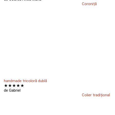
Coroniță
handmade tricoloră dublă
★
★
★
★
★
de Gabriel
Colier tradițional