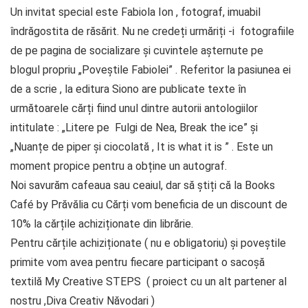
Un invitat special este Fabiola Ion , fotograf, imuabil
îndrăgostita de răsărit. Nu ne credeți urmăriți -i fotografiile
de pe pagina de socializare și cuvintele așternute pe
blogul propriu „Poveștile Fabiolei” . Referitor la pasiunea ei
de a scrie , la editura Siono are publicate texte în
următoarele cărți fiind unul dintre autorii antologiilor
intitulate : „Litere pe Fulgi de Nea, Break the ice” și
„Nuanțe de piper și ciocolată , It is what it is ” . Este un
moment propice pentru a obține un autograf.
Noi savurăm cafeaua sau ceaiul, dar să știți că la Books
Café by Prăvălia cu Cărți vom beneficia de un discount de
10% la cărțile achiziționate din librărie.
Pentru cărțile achiziționate ( nu e obligatoriu) și poveștile
primite vom avea pentru fiecare participant o sacoșă
textilă My Creative STEPS ( proiect cu un alt partener al
nostru ,Diva Creativ Năvodari )