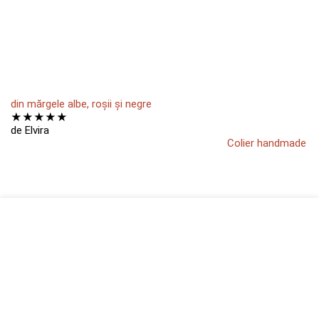
din mărgele albe, roșii și negre
★
★
★
★
★
de Elvira
Colier handmade