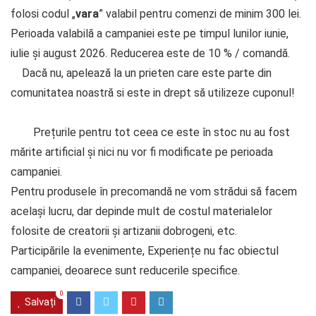
folosi codul „
vara
” valabil pentru comenzi de minim 300 lei.
Perioada valabilă a campaniei este pe timpul lunilor iunie,
iulie și august 2026. Reducerea este de 10 % / comandă.
Dacă nu, apelează la un prieten care este parte din
comunitatea noastră si este in drept să utilizeze cuponul!
Prețurile pentru tot ceea ce este în stoc nu au fost
mărite artificial și nici nu vor fi modificate pe perioada
campaniei.
Pentru produsele în precomandă ne vom strădui să facem
același lucru, dar depinde mult de costul materialelor
folosite de creatorii și artizanii dobrogeni, etc.
Participările la evenimente, Experiențe nu fac obiectul
campaniei, deoarece sunt reducerile specifice.
0
Salvați