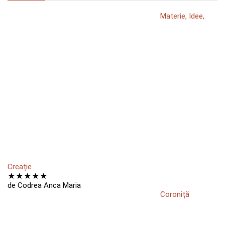
Materie, Idee,
Creație
★
★
★
★
★
de Codrea Anca Maria
Coroniță