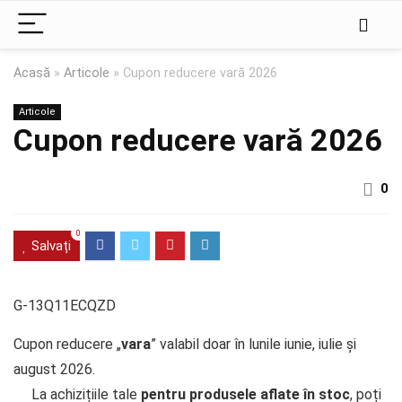
Acasă
»
Articole
»
Cupon reducere vară 2026
Articole
Cupon reducere vară 2026
0
0
Salvați
G-13Q11ECQZD
Cupon reducere „
vara
” valabil doar în lunile iunie, iulie și
august 2026.
La achizițiile tale
pentru produsele aflate în stoc
, poți