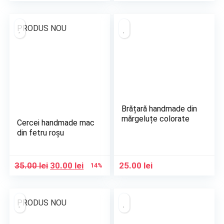
inițial
curent
inițial
curent
a
este:
a
este:
fost:
30.00 lei.
fost:
30.00 lei.
PRODUS NOU
35.00 lei.
35.00 lei.
Brățară handmade din
mărgeluțe colorate
Cercei handmade mac
din fetru roșu
Prețul
Prețul
35.00
lei
30.00
lei
25.00
lei
14%
inițial
curent
a
este:
fost:
30.00 lei.
PRODUS NOU
35.00 lei.