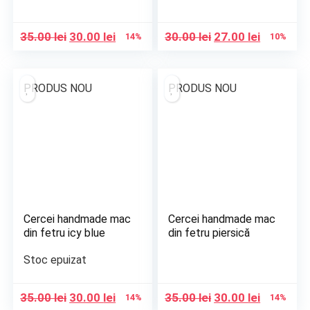
Prețul
Prețul
Prețul
Prețul
35.00
lei
30.00
lei
30.00
lei
27.00
lei
14%
10%
inițial
curent
inițial
curent
a
este:
a
este:
fost:
30.00 lei.
fost:
27.00 lei.
PRODUS NOU
PRODUS NOU
35.00 lei.
30.00 lei.
Cercei handmade mac
Cercei handmade mac
din fetru icy blue
din fetru piersică
Stoc epuizat
Prețul
Prețul
Prețul
Prețul
35.00
lei
30.00
lei
35.00
lei
30.00
lei
14%
14%