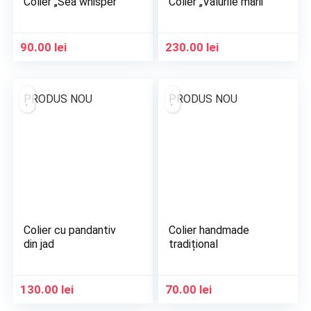
Colier „Sea whisper”
Colier „Valurile mării”
90.00
lei
230.00
lei
PRODUS NOU
PRODUS NOU
Colier cu pandantiv
Colier handmade
din jad
tradițional
130.00
lei
70.00
lei