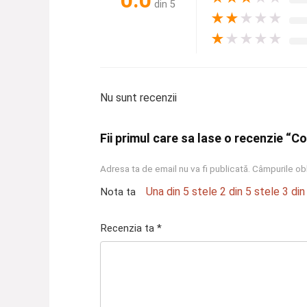
din 5
★
★
★
★
★
★
★
★
★
★
Nu sunt recenzii
Fii primul care sa lase o recenzie “C
Adresa ta de email nu va fi publicată.
Câmpurile obl
Una din 5 stele
2 din 5 stele
3 din
Nota ta
Recenzia ta
*