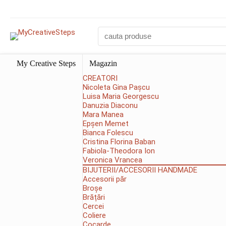
My Creative Steps
Magazin
CREATORI
Nicoleta Gina Pașcu
Luisa Maria Georgescu
Danuzia Diaconu
Mara Manea
Epșen Memet
Bianca Folescu
Cristina Florina Baban
Fabiola-Theodora Ion
Veronica Vrancea
BIJUTERII/ACCESORII HANDMADE
Accesorii păr
Broșe
Brățări
Cercei
Coliere
Cocarde