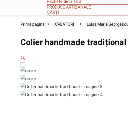
Pachete de la țară
PRODUSE ARTIZANALE
CĂRȚI
Prima pagină
CREATORI
Luisa Maria Georgesc
Colier handmade tradițional
🔍