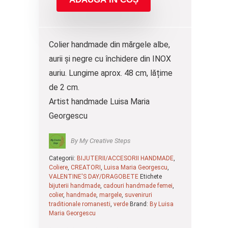
Colier handmade din mărgele albe,
aurii și negre cu închidere din INOX
auriu. Lungime aprox. 48 cm, lățime
de 2 cm.
Artist handmade Luisa Maria
Georgescu
By My Creative Steps
Categorii:
BIJUTERII/ACCESORII HANDMADE
,
Coliere
,
CREATORI
,
Luisa Maria Georgescu
,
VALENTINE'S DAY/DRAGOBETE
Etichete
bijuterii handmade
,
cadouri handmade femei
,
colier
,
handmade
,
margele
,
suveniruri
traditionale romanesti
,
verde
Brand:
By Luisa
Maria Georgescu