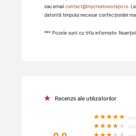
sau email
contact@mycreativesteps.ro
. L
datorită timpului necesar confecționării man
***
Pozele sunt cu titlu informativ. Nuanțele 
Recenzii ale utilizatorilor
★
★
★
★
★
★
★
★
★
★
0.0
★
★
★
★
★