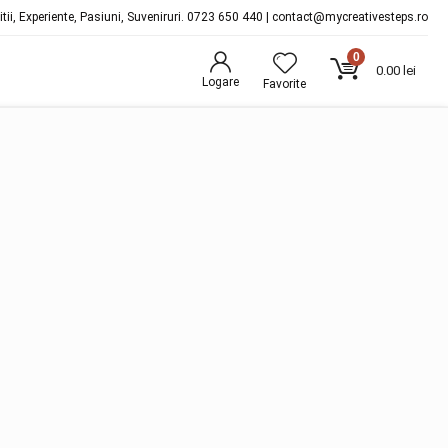
ditii, Experiente, Pasiuni, Suveniruri. 0723 650 440 | contact@mycreativesteps.ro
0
0.00
lei
Logare
Favorite