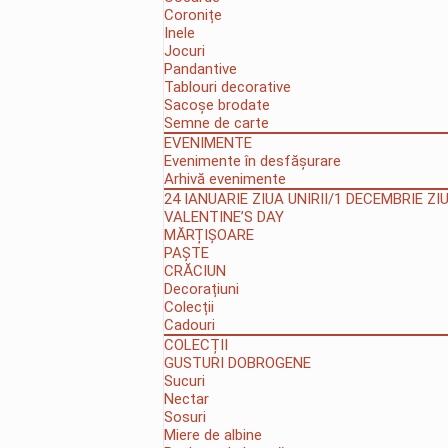
Coronițe
Inele
Jocuri
Pandantive
Tablouri decorative
Sacoșe brodate
Semne de carte
EVENIMENTE
Evenimente în desfășurare
Arhivă evenimente
24 IANUARIE ZIUA UNIRII/1 DECEMBRIE Z
VALENTINE’S DAY
MĂRȚIȘOARE
PAȘTE
CRĂCIUN
Decorațiuni
Colecții
Cadouri
COLECȚII
GUSTURI DOBROGENE
Sucuri
Nectar
Sosuri
Miere de albine