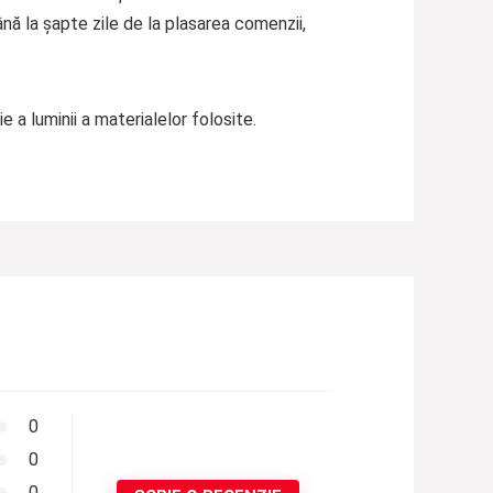
nă la șapte zile de la plasarea comenzii,
e a luminii a materialelor folosite.
0
0
0