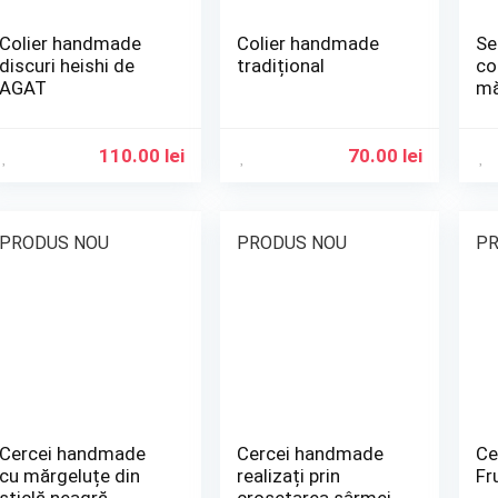
Colier handmade
Colier handmade
Se
discuri heishi de
tradițional
col
AGAT
mă
și 
110.00
lei
70.00
lei
PRODUS NOU
PRODUS NOU
PR
Cercei handmade
Cercei handmade
Ce
cu mărgeluțe din
realizați prin
Fr