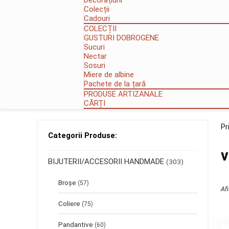
Decorațiuni
Colecții
Cadouri
COLECȚII
GUSTURI DOBROGENE
Sucuri
Nectar
Sosuri
Miere de albine
Pachete de la țară
PRODUSE ARTIZANALE
CĂRȚI
Pr
Categorii Produse:
v
BIJUTERII/ACCESORII HANDMADE
(303)
Broșe
(57)
Af
Coliere
(75)
Pandantive
(60)