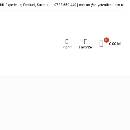
ditii, Experiente, Pasiuni, Suveniruri. 0723 650 440 | contact@mycreativesteps.ro
0
0.00
lei
Logare
Favorite