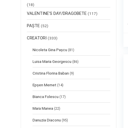
(18)
VALENTINE'S DAY/DRAGOBETE
(117)
PAȘTE
(52)
CREATORI
(333)
Nicoleta Gina Pașcu
(81)
Luisa Maria Georgescu
(86)
Cristina Florina Baban
(9)
Epșen Memet
(14)
Bianca Folescu
(17)
Mara Manea
(22)
Danuzia Diaconu
(95)