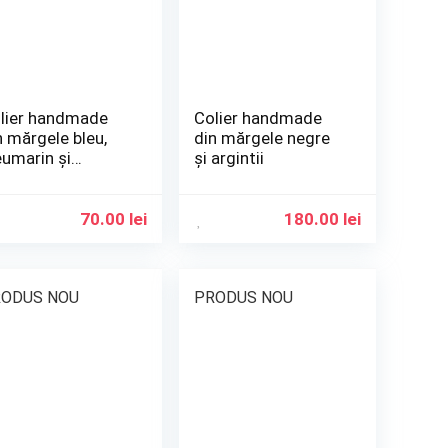
lier handmade
Colier handmade
n mărgele bleu,
din mărgele negre
eumarin și
și argintii
gintiu
70.00
lei
180.00
lei
ODUS NOU
PRODUS NOU