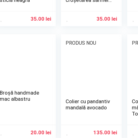
sticlă neagră
croșetarea sârmei
de cupru argintie
35.00
lei
35.00
lei
PRODUS NOU
PR
Broșă handmade
mac albastru
Colier cu pandantiv
Co
mandală avocado
mă
To
20.00
lei
135.00
lei