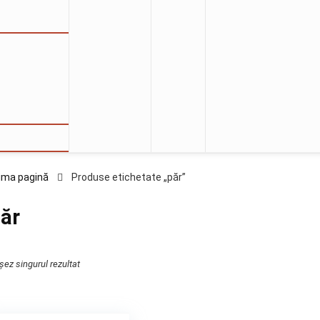
ima pagină
Produse etichetate „păr”
ăr
șez singurul rezultat