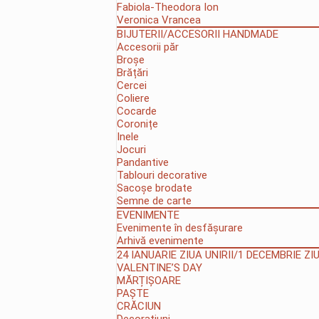
Fabiola-Theodora Ion
Veronica Vrancea
BIJUTERII/ACCESORII HANDMADE
Accesorii păr
Broșe
Brățări
Cercei
Coliere
Cocarde
Coronițe
Inele
Jocuri
Pandantive
Tablouri decorative
Sacoșe brodate
Semne de carte
EVENIMENTE
Evenimente în desfășurare
Arhivă evenimente
24 IANUARIE ZIUA UNIRII/1 DECEMBRIE Z
VALENTINE’S DAY
MĂRȚIȘOARE
PAȘTE
CRĂCIUN