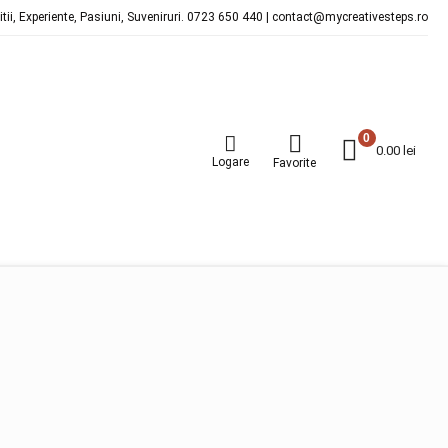
ditii, Experiente, Pasiuni, Suveniruri. 0723 650 440 | contact@mycreativesteps.ro
0
0.00
lei
Logare
Favorite