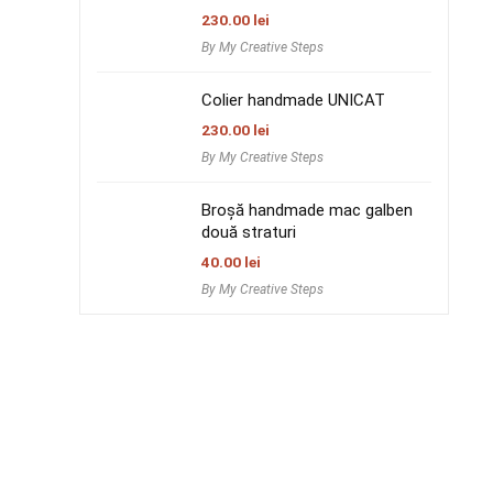
230.00
lei
By My Creative Steps
Colier handmade UNICAT
230.00
lei
By My Creative Steps
Broșă handmade mac galben
două straturi
40.00
lei
By My Creative Steps