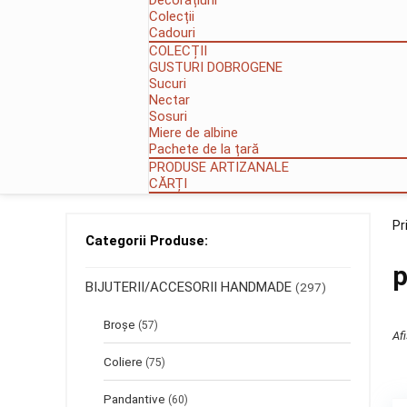
Decorațiuni
Colecții
Cadouri
COLECȚII
GUSTURI DOBROGENE
Sucuri
Nectar
Sosuri
Miere de albine
Pachete de la țară
PRODUSE ARTIZANALE
CĂRȚI
Pr
Categorii Produse:
p
BIJUTERII/ACCESORII HANDMADE
(297)
Broșe
(57)
Afi
Coliere
(75)
Pandantive
(60)