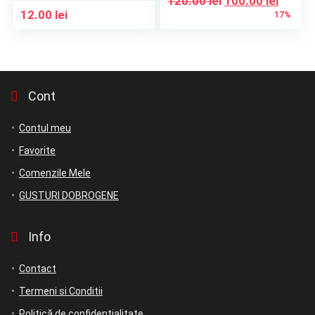
120.00
lei
100.00
lei
inițial
curen
12.00
lei
17%
a
este:
fost:
100.00 
120.00 lei.
Cont
Contul meu
Favorite
Comenzile Mele
GUSTURI DOBROGENE
Info
Contact
Termeni si Conditii
Politică de confidențialitate