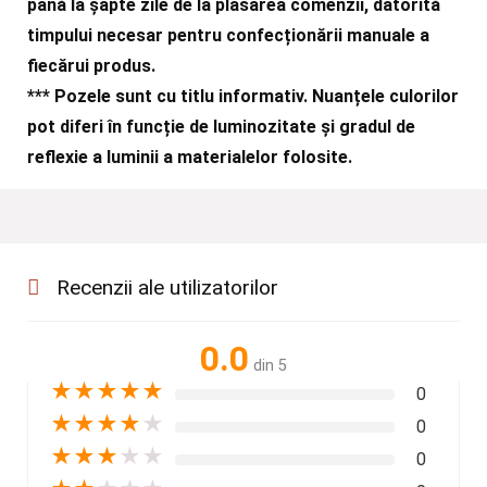
până la șapte zile de la plasarea comenzii, datorită
timpului necesar pentru confecționării manuale a
fiecărui produs.
***
Pozele sunt cu titlu informativ. Nuanțele culorilor
pot diferi în funcție de luminozitate și gradul de
reflexie a luminii a materialelor folosite.
Recenzii ale utilizatorilor
0.0
din 5
★
★
★
★
★
0
★
★
★
★
★
0
★
★
★
★
★
0