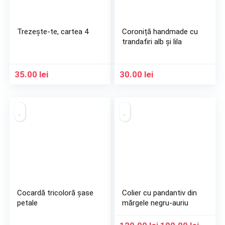
Trezește-te, cartea 4
Coroniță handmade cu
trandafiri alb și lila
35.00
lei
30.00
lei
Cocardă tricoloră șase
Colier cu pandantiv din
petale
mărgele negru-auriu
Prețul
Prețul