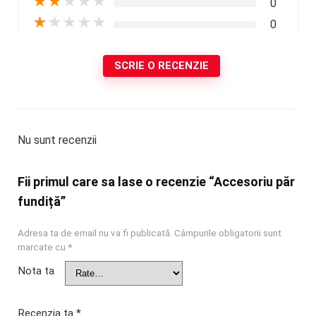
★
★
★
★
★
0
★
★
★
★
★
0
SCRIE O RECENZIE
Nu sunt recenzii
Fii primul care sa lase o recenzie “Accesoriu păr
fundiță”
Adresa ta de email nu va fi publicată.
Câmpurile obligatorii sunt
marcate cu
*
Nota ta
Recenzia ta
*