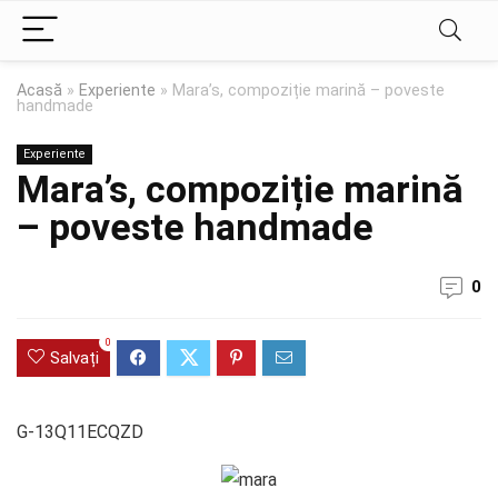
Acasă
»
Experiente
»
Mara’s, compoziție marină – poveste
handmade
Experiente
Mara’s, compoziție marină
– poveste handmade
0
0
Salvați
G-13Q11ECQZD