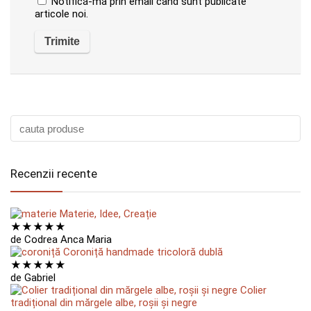
Notifică-mă prin email când sunt publicate
articole noi.
Recenzii recente
Materie, Idee, Creație
★
★
★
★
★
de Codrea Anca Maria
Coroniță handmade tricoloră dublă
★
★
★
★
★
de Gabriel
Colier
tradițional din mărgele albe, roșii și negre