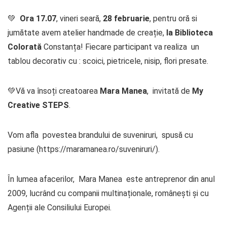
💚
Ora 17.07
, vineri seară,
28 februarie
, pentru oră si
jumătate avem atelier handmade de creație,
la Biblioteca
Colorată
Constanța! Fiecare participant va realiza un
tablou decorativ cu : scoici, pietricele, nisip, flori presate.
💚Vă va însoți creatoarea
Mara Manea
, invitată de
My
Creative STEPS
.
Vom afla povestea brandului de suveniruri, spusă cu
pasiune (https://maramanea.ro/suveniruri/).
În lumea afacerilor, Mara Manea este antreprenor din anul
2009, lucrând cu companii multinaționale, românești și cu
Agenții ale Consiliului Europei.