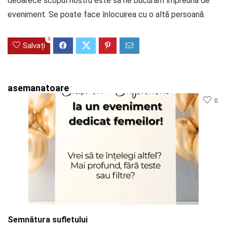
deoarece scopul nostru este să ne bucurăm împreună de
eveniment. Se poate face înlocuirea cu o altă persoană.
0
Salvați
asemanatoare
0
Semnătura sufletului