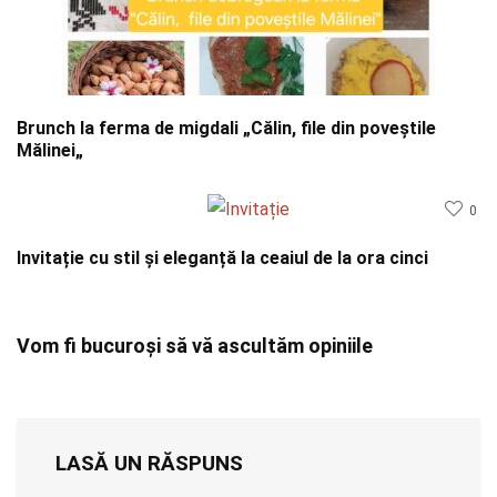
Brunch la ferma de migdali „Călin, file din poveştile
Mălinei„
0
Invitație cu stil și eleganță la ceaiul de la ora cinci
Vom fi bucuroși să vă ascultăm opiniile
LASĂ UN RĂSPUNS