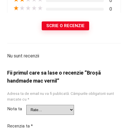
0
★
★
★
★
★
0
SCRIE O RECENZIE
Nu sunt recenzii
Fii primul care sa lase o recenzie “Broșă
handmade mac vernil”
Adresa ta de email nu va fi publicată.
Câmpurile obligatorii sunt
marcate cu
*
Nota ta
Recenzia ta
*