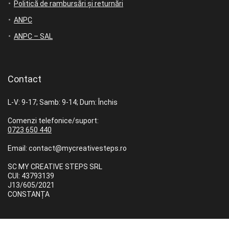
Politică de rambursări și returnări
ANPC
ANPC – SAL
Contact
L-V: 9-17; Samb: 9-14; Dum: Închis
Comenzi telefonice/suport:
0723 650 440
Email: contact@mycreativesteps.ro
SC MY CREATIVE STEPS SRL
CUI: 43793139
J13/605/2021
CONSTANȚA