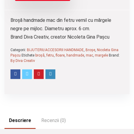
Broșă handmade mac din fetru vernil cu mărgele
negre pe mijloc. Diametru aprox. 6 cm.
Brand Diva Creativ, creator Nicoleta Gina Pașcu
Categorii:
BIJUTERII/ACCESORII HANDMADE
,
Broșe
,
Nicoleta Gina
Pașcu
Etichete
broșă
,
fetru
,
floare
,
handmade
,
mac
,
margele
Brand:
By Diva Creativ
Descriere
Recenzii (0)