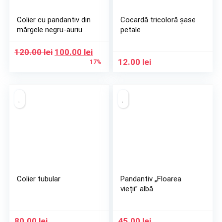
Colier cu pandantiv din
Cocardă tricoloră șase
mărgele negru-auriu
petale
Prețul
Prețul
120.00
lei
100.00
lei
inițial
curent
12.00
lei
17%
a
este:
fost:
100.00 lei.
120.00 lei.
Colier tubular
Pandantiv „Floarea
vieții” albă
80.00
lei
45.00
lei