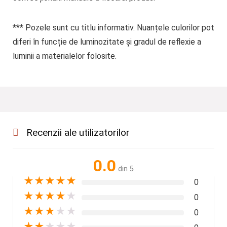
*** Pozele sunt cu titlu informativ. Nuanțele culorilor pot
diferi în funcție de luminozitate și gradul de reflexie a
luminii a materialelor folosite.
Recenzii ale utilizatorilor
0.0
din 5
★
★
★
★
★
0
★
★
★
★
★
0
★
★
★
★
★
0
★
★
★
★
★