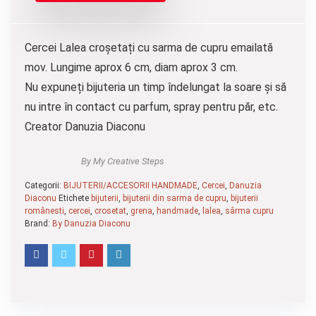
Cercei Lalea croșetați cu sarma de cupru emailată
mov. Lungime aprox 6 cm, diam aprox 3 cm.
Nu expuneți bijuteria un timp îndelungat la soare și să
nu intre în contact cu parfum, spray pentru păr, etc.
Creator Danuzia Diaconu
By My Creative Steps
Categorii:
BIJUTERII/ACCESORII HANDMADE
,
Cercei
,
Danuzia
Diaconu
Etichete
bijuterii
,
bijuterii din sarma de cupru
,
bijuterii
românesti
,
cercei
,
crosetat
,
grena
,
handmade
,
lalea
,
sârma cupru
Brand:
By Danuzia Diaconu