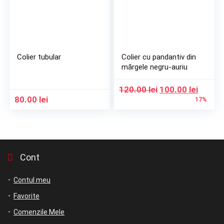
Colier tubular
Colier cu pandantiv din
mărgele negru-auriu
Prețul
Prețul
120.00
lei
100.00
lei
inițial
curen
80.00
lei
17%
a
este:
fost:
100.00 
120.00 lei.
Cont
Contul meu
Favorite
Comenzile Mele