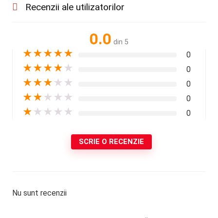
Recenzii ale utilizatorilor
0.0
din 5
★
★
★
★
★
0
★
★
★
★
★
0
★
★
★
★
★
0
★
★
★
★
★
0
★
★
★
★
★
0
SCRIE O RECENZIE
Nu sunt recenzii