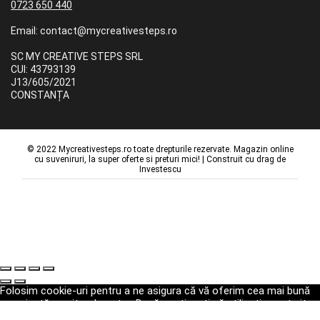
0723 650 440
Email: contact@mycreativesteps.ro
SC MY CREATIVE STEPS SRL
CUI: 43793139
J13/605/2021
CONSTANȚA
© 2022 Mycreativesteps.ro toate drepturile rezervate. Magazin online
cu suveniruri, la super oferte si preturi mici! | Construit cu drag de
Investescu
Folosim cookie-uri pentru a ne asigura că vă oferim cea mai bună
experiență pe site-ul nostru. Dacă continuați să utilizați acest site,
vom presupune că sunteți mulțumit de acesta.
Ok