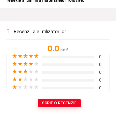
reflexie a luminii a materialelor folosite.
Recenzii ale utilizatorilor
0.0
din 5
★
★
★
★
★
0
★
★
★
★
★
0
★
★
★
★
★
0
★
★
★
★
★
0
★
★
★
★
★
0
SCRIE O RECENZIE