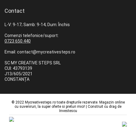
Contact
L-V: 9-17; Samb: 9-14; Dum: Închis
Comenzi telefonice/suport:
0723 650 440
Email: contact@mycreativesteps.ro
SC MY CREATIVE STEPS SRL
CUI: 43793139
J13/605/2021
CONSTANȚA
© 2022 Mycreativesteps.ro toate drepturile rezervate. Magazin online
cu suveniruri, la super oferte si preturi mici! | Construit cu drag de
Investescu