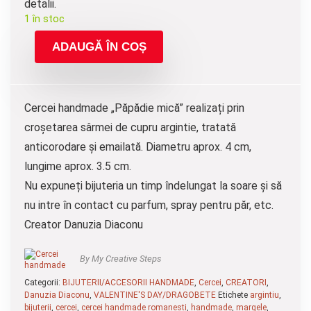
detalii.
1 în stoc
ADAUGĂ ÎN COȘ
Cercei handmade „Păpădie mică” realizați prin
croșetarea sârmei de cupru argintie, tratată
anticorodare și emailată. Diametru aprox. 4 cm,
lungime aprox. 3.5 cm.
Nu expuneți bijuteria un timp îndelungat la soare și să
nu intre în contact cu parfum, spray pentru păr, etc.
Creator Danuzia Diaconu
By My Creative Steps
Categorii:
BIJUTERII/ACCESORII HANDMADE
,
Cercei
,
CREATORI
,
Danuzia Diaconu
,
VALENTINE'S DAY/DRAGOBETE
Etichete
argintiu
,
bijuterii
,
cercei
,
cercei handmade romanesti
,
handmade
,
margele
,