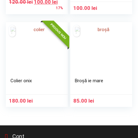
Prețul
Prețul
120.00
lei
100.00
lei
inițial
curent
100.00
lei
17%
a
este:
fost:
100.00 lei.
PRODUS NOU
120.00 lei.
Colier onix
Broșă ie mare
180.00
lei
85.00
lei
Cont