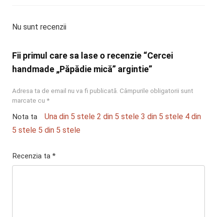
Nu sunt recenzii
Fii primul care sa lase o recenzie “Cercei
handmade „Păpădie mică” argintie”
Adresa ta de email nu va fi publicată.
Câmpurile obligatorii sunt
marcate cu
*
Una din 5 stele
2 din 5 stele
3 din 5 stele
4 din
Nota ta
5 stele
5 din 5 stele
Recenzia ta
*