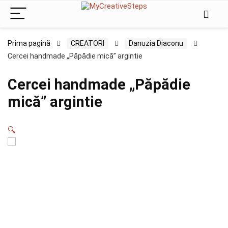
Prima pagină
CREATORI
Danuzia Diaconu
Cercei handmade „Păpădie mică” argintie
Cercei handmade „Păpădie
mică” argintie
🔍