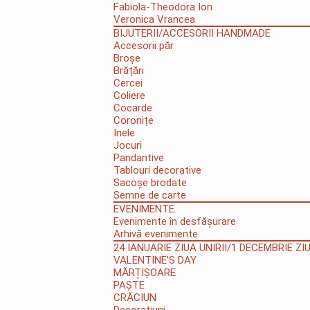
Fabiola-Theodora Ion
Veronica Vrancea
BIJUTERII/ACCESORII HANDMADE
Accesorii păr
Broșe
Brățări
Cercei
Coliere
Cocarde
Coronițe
Inele
Jocuri
Pandantive
Tablouri decorative
Sacoșe brodate
Semne de carte
EVENIMENTE
Evenimente în desfășurare
Arhivă evenimente
24 IANUARIE ZIUA UNIRII/1 DECEMBRIE Z
VALENTINE’S DAY
MĂRȚIȘOARE
PAȘTE
CRĂCIUN