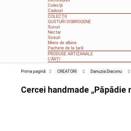
Decorațiuni
Colecții
Cadouri
COLECȚII
GUSTURI DOBROGENE
Sucuri
Nectar
Sosuri
Miere de albine
Pachete de la țară
PRODUSE ARTIZANALE
CĂRȚI
Prima pagină
CREATORI
Danuzia Diaconu
Cercei handmade „Păpădie m