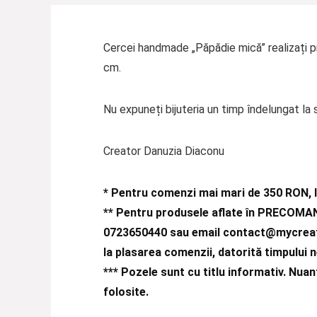
Cercei handmade „Păpădie mică” realizați pr
cm.
Nu expuneți bijuteria un timp îndelungat la 
Creator Danuzia Diaconu
* Pentru comenzi mai mari de 350 RON, l
** Pentru produsele aflate în PRECOMAN
0723650440 sau email
contact@mycreat
la plasarea comenzii, datorită timpului 
***
Pozele sunt cu titlu informativ. Nuanț
folosite.