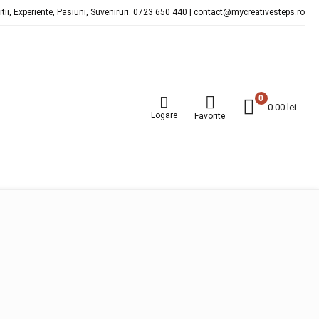
ditii, Experiente, Pasiuni, Suveniruri. 0723 650 440 | contact@mycreativesteps.ro
0
0.00
lei
Logare
Favorite