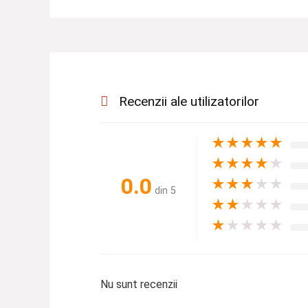
Recenzii ale utilizatorilor
★
★
★
★
★
★
★
★
★
★
0.0
★
★
★
★
★
din 5
★
★
★
★
★
★
★
★
★
★
Nu sunt recenzii