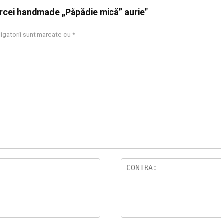
Cercei handmade „Păpădie mică” aurie”
igatorii sunt marcate cu
*