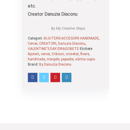
etc.
Creator Danuzia Diaconu
By My Creative Steps
Categorii:
BIJUTERII/ACCESORII HANDMADE
,
Cercei
,
CREATORI
,
Danuzia Diaconu
,
VALENTINE'S DAY/DRAGOBETE
Etichete
bijuterii
,
cercei
,
Crăciun
,
crosetat
,
floare
,
handmade
,
margele
,
papadie
,
sârma cupru
Brand:
By Danuzia Diaconu