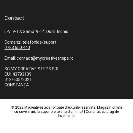
Contact
L-V: 9-17; Samb: 9-14; Dum: Închis
Comenzi telefonice/suport:
0723 650 440
Email: contact@mycreativesteps.ro
SC MY CREATIVE STEPS SRL
CUI: 43793139
J13/605/2021
CONSTANȚA
© 2022 Mycreativesteps.ro toate drepturile rezervate. Magazin online
cu suveniruri, la super oferte si preturi mici! | Construit cu drag de
Investescu