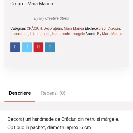
Creator Mara Manea
By My Creative Steps
Categorii:
CRĂCIUN
,
Decorațiuni
,
Mara Manea
Etichete
brad
,
Crăciun
,
decoratiuni
,
fetru
,
globuri
,
handmade
,
margele
Brand:
By Mara Manea
Descriere
Recenzii (0)
Decorațiuni handmade de Crăciun din fetru și mărgele.
Opt buc în pachet, diametru aprox. 6 cm.