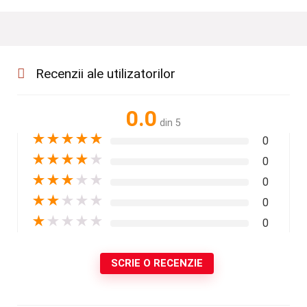
Recenzii ale utilizatorilor
0.0
din 5
★
★
★
★
★
0
★
★
★
★
★
0
★
★
★
★
★
0
★
★
★
★
★
0
★
★
★
★
★
0
SCRIE O RECENZIE