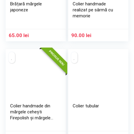
Brățară mărgele
Colier handmade
japoneze
realizat pe sârmă cu
memorie
65.00
lei
90.00
lei
PRODUS NOU
Colier handmade din
Colier tubular
mărgele cehești
Firepolish și mărgele
japoneze Toho