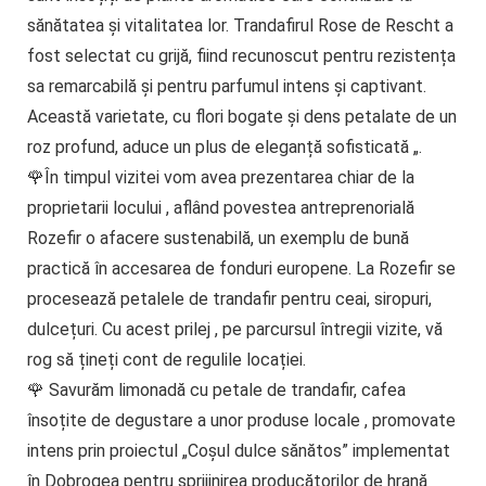
sănătatea și vitalitatea lor. Trandafirul Rose de Rescht a
fost selectat cu grijă, fiind recunoscut pentru rezistența
sa remarcabilă și pentru parfumul intens și captivant.
Această varietate, cu flori bogate și dens petalate de un
roz profund, aduce un plus de eleganță sofisticată „.
🌹În timpul vizitei vom avea prezentarea chiar de la
proprietarii locului , aflând povestea antreprenorială
Rozefir o afacere sustenabilă, un exemplu de bună
practică în accesarea de fonduri europene. La Rozefir se
procesează petalele de trandafir pentru ceai, siropuri,
dulcețuri. Cu acest prilej , pe parcursul întregii vizite, vă
rog să țineți cont de regulile locației.
🌹 Savurăm limonadă cu petale de trandafir, cafea
însoțite de degustare a unor produse locale , promovate
intens prin proiectul „Coșul dulce sănătos” implementat
în Dobrogea pentru sprijinirea producătorilor de hrană