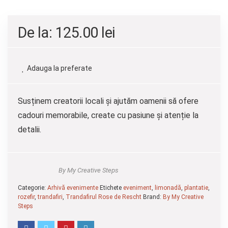
De la:
125.00
lei
Adauga la preferate
Susținem creatorii locali și ajutăm oamenii să ofere
cadouri memorabile, create cu pasiune și atenție la
detalii.
By My Creative Steps
Categorie:
Arhivă evenimente
Etichete
eveniment
,
limonadă
,
plantatie
,
rozefir
,
trandafiri
,
Trandafirul Rose de Rescht
Brand:
By My Creative
Steps