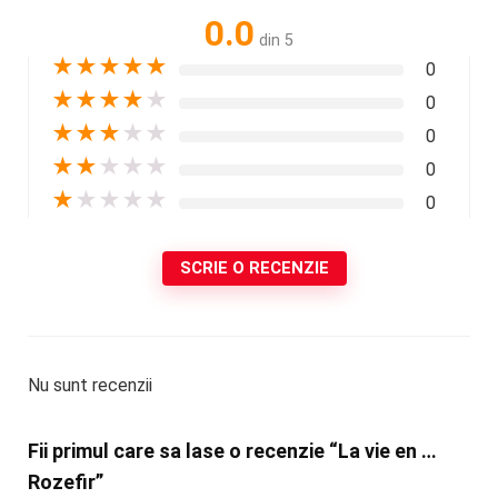
0.0
din 5
★
★
★
★
★
0
★
★
★
★
★
0
★
★
★
★
★
0
★
★
★
★
★
0
★
★
★
★
★
0
SCRIE O RECENZIE
Nu sunt recenzii
Fii primul care sa lase o recenzie “La vie en …
Rozefir”