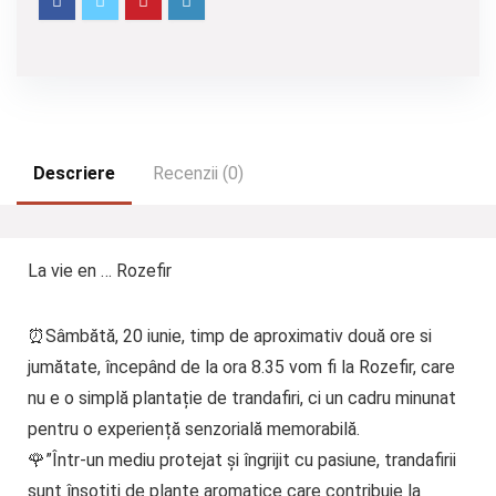
Descriere
Recenzii (0)
La vie en … Rozefir
⏰️Sâmbătă, 20 iunie, timp de aproximativ două ore si
jumătate, începând de la ora 8.35 vom fi la Rozefir, care
nu e o simplă plantație de trandafiri, ci un cadru minunat
pentru o experiență senzorială memorabilă.
🌹”Într-un mediu protejat și îngrijit cu pasiune, trandafirii
sunt însoțiți de plante aromatice care contribuie la