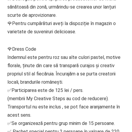
sănătoasă din zonă, urmărindu-se crearea unor lanțuri
scurte de aprovizionare.
🌹Pentru cumpărături aveți la dispoziție în magazin o
varietate de suveniruri delicioase.
🌹Dress Code
Indemnul este pentru roz sau alte culori pastel, motive
florale, ținute din care să transpară curajos și creativ
propriul stil al fiecăruia. Încurajăm a se purta creatorii
locali, brandurile românești.
✅Participarea este de 125 lei / pers.
(membrii My Creative Steps au cod de reducere).
Transportul nu este inclus , se pot face aranjamente în
acest sens.
✅Se organizează pentru grup minim de 15 persoane.
✅ Pachet special pentru 2 persoane în valoare de 220