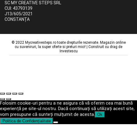
SC MY CREATIVE STEPS SRL
CUI: 43793139
J13/605/2021
CONSTANȚA
© 2022 Mycreativesteps.ro toate drepturile rezervate. Magazin online
cu suveniruri, la super oferte si preturi mici! | Construit cu drag de
Investescu
Folosim cookie-uri pentru a ne asigura că vă oferim cea mai bună
experiență pe site-ul nostru. Dacă continuați să utilizați acest site,
vom presupune că sunteți mulțumit de acesta.
Ok
Politica de Confidențialitate