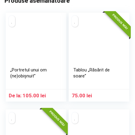
Produse asemanatoare
PRODUS NOU
„Portretul unui om
Tablou „Răsărit de
(ne)obișnuit”
soare”
De la:
105.00
lei
75.00
lei
PRODUS NOU