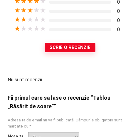
★
★
★
★
★
0
★
★
★
★
★
0
★
★
★
★
★
0
★
★
★
★
★
0
SCRIE O RECENZIE
Nu sunt recenzii
Fii primul care sa lase o recenzie “Tablou
„Răsărit de soare””
Adresa ta de email nu va fi publicată.
Câmpurile obligatorii sunt
marcate cu
*
Nota ta