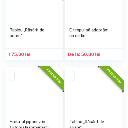
Tablou „Răsărit de
E timpul să adoptăm
soare”
un delfin!
175.00
lei
De la:
50.00
lei
PRODUS NOU
PRODUS NOU
Haiku-ul japonez în
Tablou „Răsărit de
fotografii românești
soare”