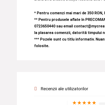
* Pentru comenzi mai mari de 350 RON, l
** Pentru produsele aflate în PRECOMAN
0723650440 sau email
contact@mycreat
la plasarea comenzii, datorită timpului 
***
Pozele sunt cu titlu informativ. Nuanț
folosite.
Recenzii ale utilizatorilor
★
★
★
★
★