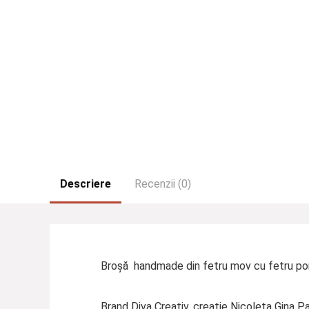
Descriere
Recenzii (0)
Broșă handmade din fetru mov cu fetru porto
Brand Diva Creativ, creație Nicoleta Gina P