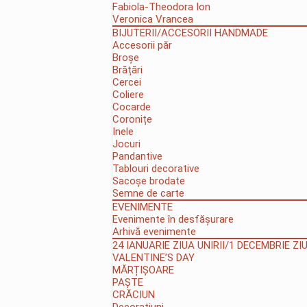
Fabiola-Theodora Ion
Veronica Vrancea
BIJUTERII/ACCESORII HANDMADE
Accesorii păr
Broșe
Brățări
Cercei
Coliere
Cocarde
Coronițe
Inele
Jocuri
Pandantive
Tablouri decorative
Sacoșe brodate
Semne de carte
EVENIMENTE
Evenimente în desfășurare
Arhivă evenimente
24 IANUARIE ZIUA UNIRII/1 DECEMBRIE Z
VALENTINE’S DAY
MĂRȚIȘOARE
PAȘTE
CRĂCIUN