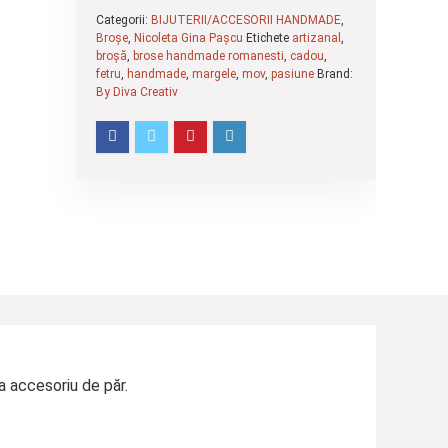
Categorii:
BIJUTERII/ACCESORII HANDMADE
,
Broșe
,
Nicoleta Gina Pașcu
Etichete
artizanal
,
broșă
,
brose handmade romanesti
,
cadou
,
fetru
,
handmade
,
margele
,
mov
,
pasiune
Brand:
By Diva Creativ
a accesoriu de păr.