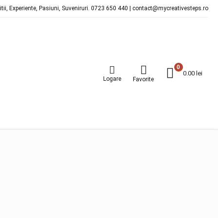
ditii, Experiente, Pasiuni, Suveniruri. 0723 650 440 | contact@mycreativesteps.ro
0
0.00
lei
Logare
Favorite