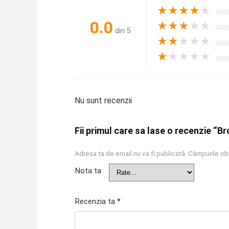
★
★
★
★
★
0.0
★
★
★
★
★
din 5
★
★
★
★
★
★
★
★
★
★
Nu sunt recenzii
Fii primul care sa lase o recenzie “
Adresa ta de email nu va fi publicată.
Câmpurile obl
Nota ta
Recenzia ta
*