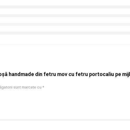
Broșă handmade din fetru mov cu fetru portocaliu pe mij
igatorii sunt marcate cu
*