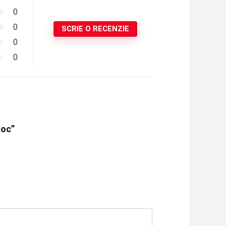
0
0
SCRIE O RECENZIE
0
0
loc”