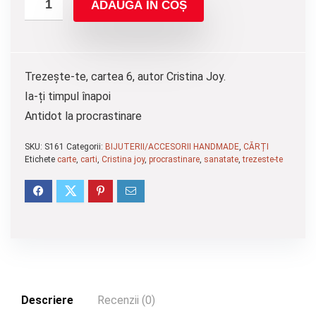
ADAUGĂ ÎN COȘ
Trezește-te, cartea 6, autor Cristina Joy.
Ia-ți timpul înapoi
Antidot la procrastinare
SKU:
S161
Categorii:
BIJUTERII/ACCESORII HANDMADE
,
CĂRȚI
Etichete
carte
,
carti
,
Cristina joy
,
procrastinare
,
sanatate
,
trezeste-te
Descriere
Recenzii (0)