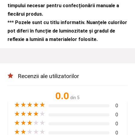
timpului necesar pentru confecționării manuale a
fiecărui produs.
***
Pozele sunt cu titlu informativ. Nuanțele culorilor
pot diferi în funcție de luminozitate și gradul de
reflexie a luminii a materialelor folosite.
Recenzii ale utilizatorilor
0.0
din 5
★
★
★
★
★
0
★
★
★
★
★
0
★
★
★
★
★
0
★
★
★
★
★
0