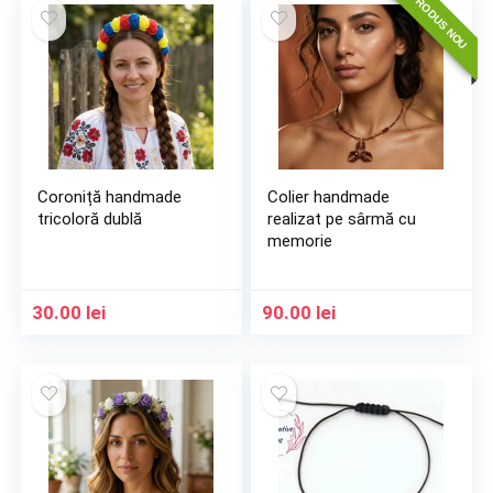
PRODUS NOU
Coroniță handmade
Colier handmade
tricoloră dublă
realizat pe sârmă cu
memorie
30.00
lei
90.00
lei