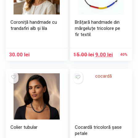
Coroniță handmade cu
Brățară handmade din
trandafiri alb și lila
mărgeluțe tricolore pe
fir textil.
Prețul
Prețul
30.00
lei
15.00
lei
9.00
lei
40%
inițial
curent
a
este:
fost:
9.00 lei.
15.00 lei.
Colier tubular
Cocardă tricoloră șase
petale