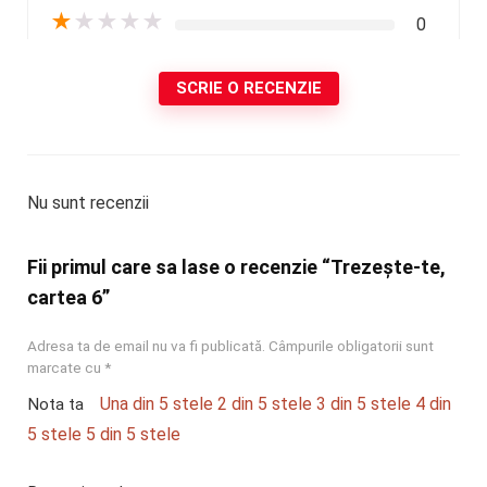
★
★
★
★
★
0
SCRIE O RECENZIE
Nu sunt recenzii
Fii primul care sa lase o recenzie “Trezește-te,
cartea 6”
Adresa ta de email nu va fi publicată.
Câmpurile obligatorii sunt
marcate cu
*
Una din 5 stele
2 din 5 stele
3 din 5 stele
4 din
Nota ta
5 stele
5 din 5 stele