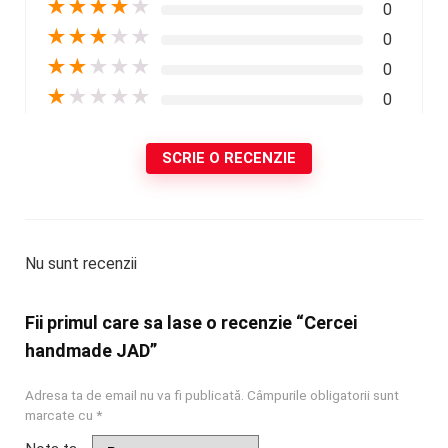
★
★
★
★
★
0
★
★
★
★
★
0
★
★
★
★
★
0
★
★
★
★
★
0
SCRIE O RECENZIE
Nu sunt recenzii
Fii primul care sa lase o recenzie “Cercei
handmade JAD”
Adresa ta de email nu va fi publicată.
Câmpurile obligatorii sunt
marcate cu
*