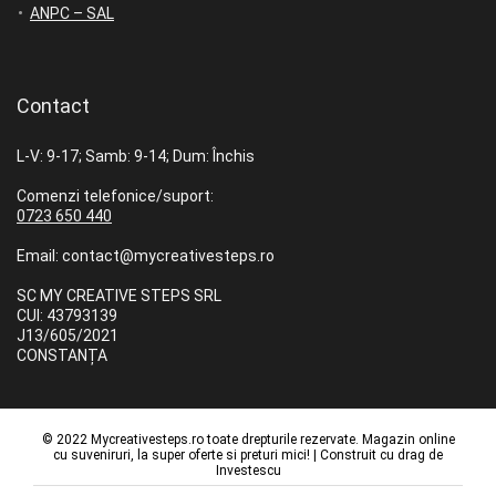
ANPC – SAL
Contact
L-V: 9-17; Samb: 9-14; Dum: Închis
Comenzi telefonice/suport:
0723 650 440
Email: contact@mycreativesteps.ro
SC MY CREATIVE STEPS SRL
CUI: 43793139
J13/605/2021
CONSTANȚA
© 2022 Mycreativesteps.ro toate drepturile rezervate. Magazin online
cu suveniruri, la super oferte si preturi mici! | Construit cu drag de
Investescu