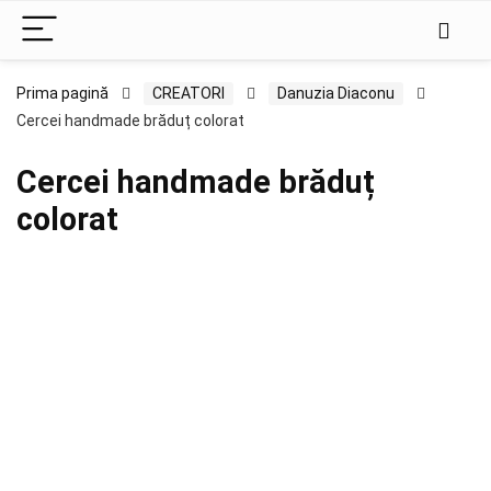
Prima pagină
CREATORI
Danuzia Diaconu
Cercei handmade brăduț colorat
Cercei handmade brăduț
colorat