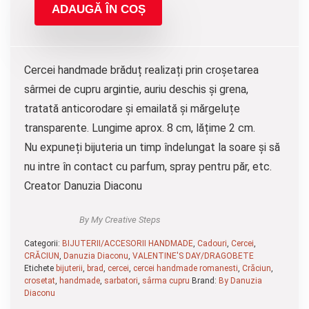
ADAUGĂ ÎN COȘ
Cercei handmade brăduț realizați prin croșetarea
sârmei de cupru argintie, auriu deschis și grena,
tratată anticorodare și emailată și mărgeluțe
transparente. Lungime aprox. 8 cm, lățime 2 cm.
Nu expuneți bijuteria un timp îndelungat la soare și să
nu intre în contact cu parfum, spray pentru păr, etc.
Creator Danuzia Diaconu
By My Creative Steps
Categorii:
BIJUTERII/ACCESORII HANDMADE
,
Cadouri
,
Cercei
,
CRĂCIUN
,
Danuzia Diaconu
,
VALENTINE'S DAY/DRAGOBETE
Etichete
bijuterii
,
brad
,
cercei
,
cercei handmade romanesti
,
Crăciun
,
crosetat
,
handmade
,
sarbatori
,
sârma cupru
Brand:
By Danuzia
Diaconu