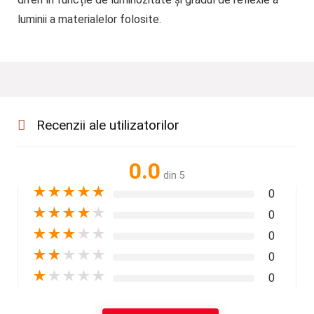
luminii a materialelor folosite.
Recenzii ale utilizatorilor
0.0
din 5
★
★
★
★
★
0
★
★
★
★
★
0
★
★
★
★
★
0
★
★
★
★
★
0
★
★
★
★
★
0