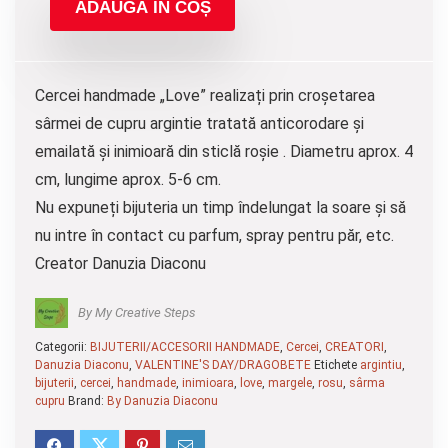
ADAUGĂ ÎN COȘ
Cercei handmade „Love” realizați prin croșetarea
sârmei de cupru argintie tratată anticorodare și
emailată și inimioară din sticlă roșie . Diametru aprox. 4
cm, lungime aprox. 5-6 cm.
Nu expuneți bijuteria un timp îndelungat la soare și să
nu intre în contact cu parfum, spray pentru păr, etc.
Creator Danuzia Diaconu
By My Creative Steps
Categorii:
BIJUTERII/ACCESORII HANDMADE
,
Cercei
,
CREATORI
,
Danuzia Diaconu
,
VALENTINE'S DAY/DRAGOBETE
Etichete
argintiu
,
bijuterii
,
cercei
,
handmade
,
inimioara
,
love
,
margele
,
rosu
,
sârma
cupru
Brand:
By Danuzia Diaconu