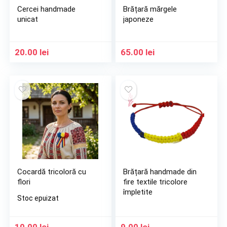
Cercei handmade
Brățară mărgele
unicat
japoneze
20.00
lei
65.00
lei
Cocardă tricoloră cu
Brățară handmade din
flori
fire textile tricolore
împletite
Stoc epuizat
10.00
lei
9.00
lei