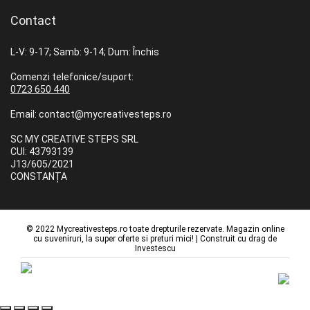
Contact
L-V: 9-17; Samb: 9-14; Dum: Închis
Comenzi telefonice/suport:
0723 650 440
Email: contact@mycreativesteps.ro
SC MY CREATIVE STEPS SRL
CUI: 43793139
J13/605/2021
CONSTANȚA
© 2022 Mycreativesteps.ro toate drepturile rezervate. Magazin online
cu suveniruri, la super oferte si preturi mici! | Construit cu drag de
Investescu