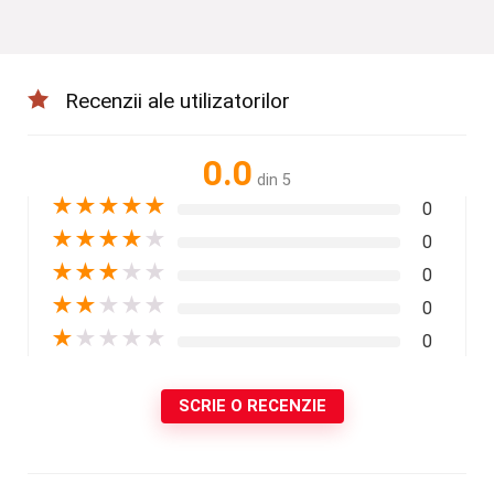
Recenzii ale utilizatorilor
0.0
din 5
★
★
★
★
★
0
★
★
★
★
★
0
★
★
★
★
★
0
★
★
★
★
★
0
★
★
★
★
★
0
SCRIE O RECENZIE