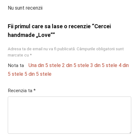
Nu sunt recenzii
Fii primul care sa lase o recenzie “Cercei
handmade „Love””
Adresa ta de email nu va fi publicată.
Câmpurile obligatorii sunt
marcate cu
*
Una din 5 stele
2 din 5 stele
3 din 5 stele
4 din
Nota ta
5 stele
5 din 5 stele
Recenzia ta
*