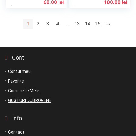
60.00
lei
100.00
lei
1
2
3
4
…
13
14
15
→
Cont
Contul meu
Favorite
Comenzile Mele
GUSTURI DOBROGENE
Info
Contact