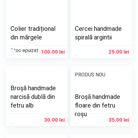
Colier tradițional
Cercei handmade
din mărgele
spirală argintii
Stoc epuizat
100.00
lei
25.00
lei
PRODUS NOU
Broșă handmade
narcisă dublă din
Broșă handmade
fetru alb
floare din fetru
roșu
30.00
lei
35.00
lei