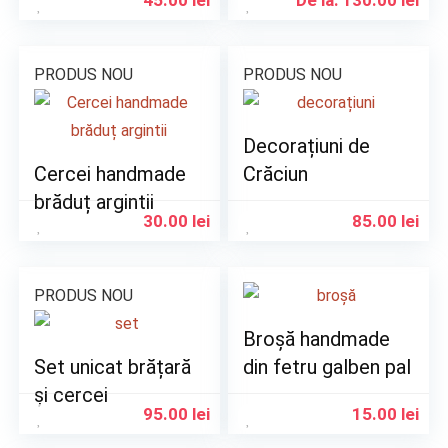
45.00
lei
De la:
130.00
lei
PRODUS NOU
PRODUS NOU
Decorațiuni de
Cercei handmade
Crăciun
brăduț argintii
30.00
lei
85.00
lei
PRODUS NOU
Broșă handmade
Set unicat brățară
din fetru galben pal
și cercei
95.00
lei
15.00
lei