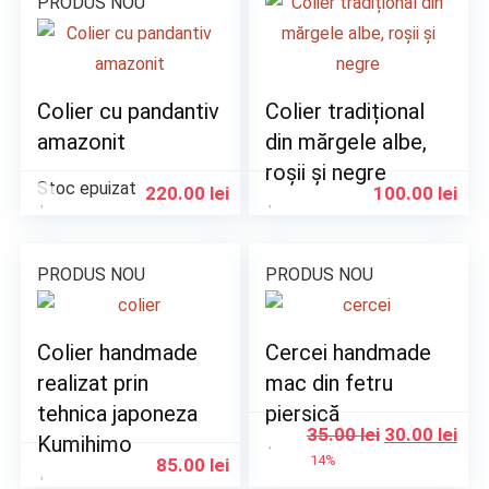
PRODUS NOU
Colier cu pandantiv
Colier tradițional
amazonit
din mărgele albe,
roșii și negre
Stoc epuizat
220.00
lei
100.00
lei
PRODUS NOU
PRODUS NOU
Colier handmade
Cercei handmade
realizat prin
mac din fetru
tehnica japoneza
piersică
35.00
lei
30.00
lei
Kumihimo
14%
85.00
lei