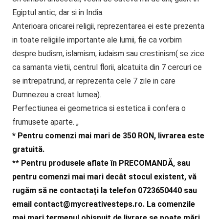
Egiptul antic, dar si in India.
Anterioara oricarei religii, reprezentarea ei este prezenta
in toate religiile importante ale lumii, fie ca vorbim
despre budism, islamism, iudaism sau crestinism( se zice
ca samanta vietii, centrul florii, alcatuita din 7 cercuri ce
se intrepatrund, ar reprezenta cele 7 zile in care
Dumnezeu a creat lumea).
Perfectiunea ei geometrica si estetica ii confera o
frumusete aparte. „
* Pentru comenzi mai mari de 350 RON, livrarea este
gratuită.
** Pentru produsele aflate în PRECOMANDĂ, sau
pentru comenzi mai mari decât stocul existent, vă
rugăm să ne contactați la telefon 0723650440 sau
email
contact@mycreativesteps.ro
. La comenzile
mai mari termenul obișnuit de livrare se poate mări