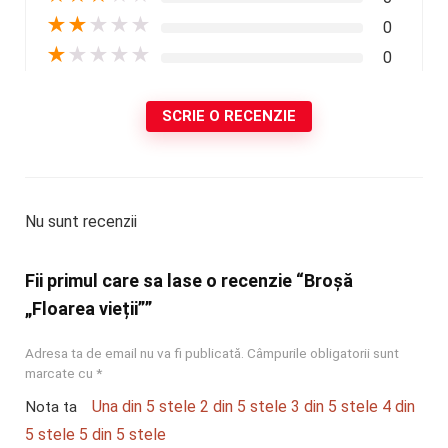
★
★
★
★
★
0
★
★
★
★
★
0
SCRIE O RECENZIE
Nu sunt recenzii
Fii primul care sa lase o recenzie “Broșă
„Floarea vieții””
Adresa ta de email nu va fi publicată.
Câmpurile obligatorii sunt
marcate cu
*
Una din 5 stele
2 din 5 stele
3 din 5 stele
4 din
Nota ta
5 stele
5 din 5 stele