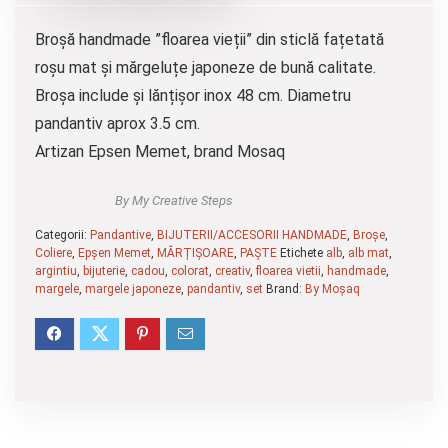
Broșă handmade ”floarea vieții” din sticlă fațetată
roșu mat și mărgeluțe japoneze de bună calitate.
Broșa include și lănțișor inox 48 cm. Diametru
pandantiv aprox 3.5 cm.
Artizan Epsen Memet, brand Mosaq
By My Creative Steps
Categorii:
Pandantive
,
BIJUTERII/ACCESORII HANDMADE
,
Broșe
,
Coliere
,
Epșen Memet
,
MĂRȚIȘOARE
,
PAȘTE
Etichete
alb
,
alb mat
,
argintiu
,
bijuterie
,
cadou
,
colorat
,
creativ
,
floarea vietii
,
handmade
,
margele
,
margele japoneze
,
pandantiv
,
set
Brand:
By Moșaq