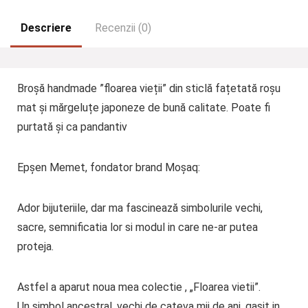
Descriere
Recenzii (0)
Broșă handmade ”floarea vieții” din sticlă fațetată roșu
mat și mărgeluțe japoneze de bună calitate. Poate fi
purtată și ca pandantiv
Epșen Memet, fondator brand Moșaq:
Ador bijuteriile, dar ma fascinează simbolurile vechi,
sacre, semnificatia lor si modul in care ne-ar putea
proteja.
Astfel a aparut noua mea colectie , „Floarea vietii”.
Un simbol ancestral, vechi de cateva mii de ani, gasit in