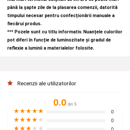
până la șapte zile de la plasarea comenzii, datorită
timpului necesar pentru confecționării manuale a
fiecărui produs.
***
Pozele sunt cu titlu informativ. Nuanțele culorilor
pot diferi în funcție de luminozitate și gradul de
reflexie a luminii a materialelor folosite.
Recenzii ale utilizatorilor
0.0
din 5
★
★
★
★
★
0
★
★
★
★
★
0
★
★
★
★
★
0