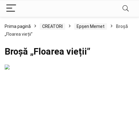
Prima pagină
CREATORI
Epșen Memet
Broșă
„Floarea vieții”
Broșă „Floarea vieții”