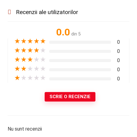
Recenzii ale utilizatorilor
0.0
din 5
★
★
★
★
★
0
★
★
★
★
★
0
★
★
★
★
★
0
★
★
★
★
★
0
★
★
★
★
★
0
SCRIE O RECENZIE
Nu sunt recenzii