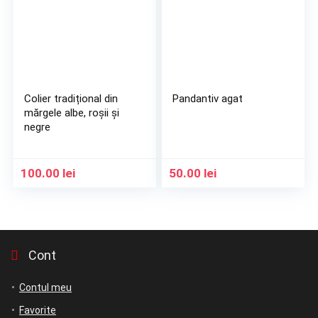
Colier tradițional din
Pandantiv agat
mărgele albe, roșii și
negre
100.00
lei
50.00
lei
Cont
Contul meu
Favorite