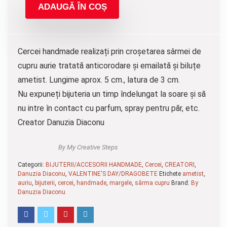
ADAUGĂ ÎN COȘ
Cercei handmade realizați prin croșetarea sârmei de
cupru aurie tratată anticorodare și emailată și biluțe
ametist. Lungime aprox. 5 cm., latura de 3 cm.
Nu expuneți bijuteria un timp îndelungat la soare și să
nu intre în contact cu parfum, spray pentru păr, etc.
Creator Danuzia Diaconu
By My Creative Steps
Categorii:
BIJUTERII/ACCESORII HANDMADE
,
Cercei
,
CREATORI
,
Danuzia Diaconu
,
VALENTINE'S DAY/DRAGOBETE
Etichete
ametist
,
auriu
,
bijuterii
,
cercei
,
handmade
,
margele
,
sârma cupru
Brand:
By
Danuzia Diaconu