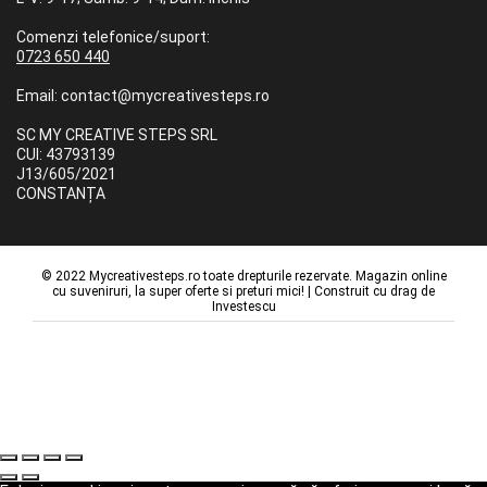
Comenzi telefonice/suport:
0723 650 440
Email: contact@mycreativesteps.ro
SC MY CREATIVE STEPS SRL
CUI: 43793139
J13/605/2021
CONSTANȚA
© 2022 Mycreativesteps.ro toate drepturile rezervate. Magazin online
cu suveniruri, la super oferte si preturi mici! | Construit cu drag de
Investescu