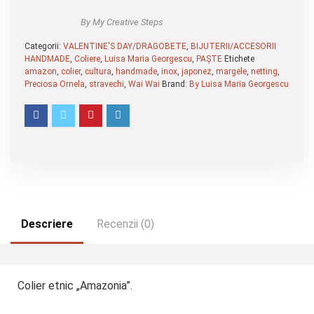
By My Creative Steps
Categorii:
VALENTINE'S DAY/DRAGOBETE
,
BIJUTERII/ACCESORII
HANDMADE
,
Coliere
,
Luisa Maria Georgescu
,
PAȘTE
Etichete
amazon
,
colier
,
cultura
,
handmade
,
inox
,
japonez
,
margele
,
netting
,
Preciosa Ornela
,
stravechi
,
Wai Wai
Brand:
By Luisa Maria Georgescu
Descriere
Recenzii (0)
Colier etnic „Amazonia”.