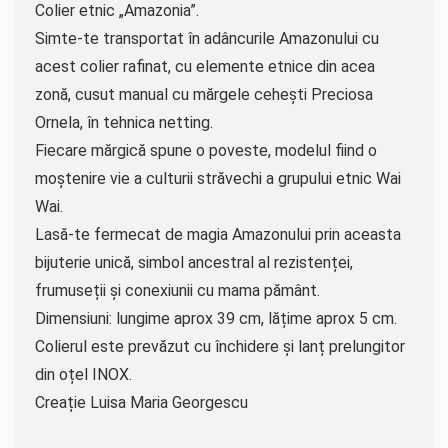
Colier etnic „Amazonia”.
Simte-te transportat în adâncurile Amazonului cu
acest colier rafinat, cu elemente etnice din acea
zonă, cusut manual cu mărgele cehești Preciosa
Ornela, în tehnica netting.
Fiecare mărgică spune o poveste, modelul fiind o
moștenire vie a culturii străvechi a grupului etnic Wai
Wai.
Lasă-te fermecat de magia Amazonului prin aceasta
bijuterie unică, simbol ancestral al rezistenței,
frumuseții și conexiunii cu mama pământ.
Dimensiuni: lungime aprox 39 cm, lățime aprox 5 cm.
Colierul este prevăzut cu închidere și lanț prelungitor
din oțel INOX.
Creație Luisa Maria Georgescu