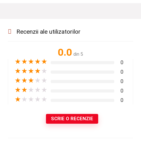
Recenzii ale utilizatorilor
0.0
din 5
★
★
★
★
★
0
★
★
★
★
★
0
★
★
★
★
★
0
★
★
★
★
★
0
★
★
★
★
★
0
SCRIE O RECENZIE