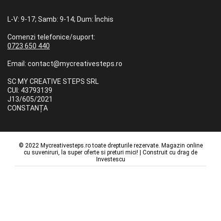
L-V: 9-17; Samb: 9-14; Dum: Închis
Comenzi telefonice/suport:
0723 650 440
Email: contact@mycreativesteps.ro
SC MY CREATIVE STEPS SRL
CUI: 43793139
J13/605/2021
CONSTANȚA
© 2022 Mycreativesteps.ro toate drepturile rezervate. Magazin online
cu suveniruri, la super oferte si preturi mici! | Construit cu drag de
Investescu