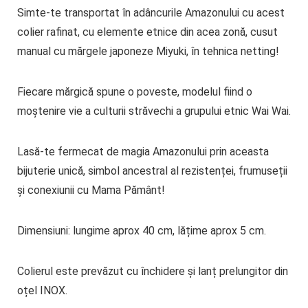
Simte-te transportat în adâncurile Amazonului cu acest
colier rafinat, cu elemente etnice din acea zonă, cusut
manual cu mărgele japoneze Miyuki, în tehnica netting!
Fiecare mărgică spune o poveste, modelul fiind o
moștenire vie a culturii străvechi a grupului etnic Wai Wai.
Lasă-te fermecat de magia Amazonului prin aceasta
bijuterie unică, simbol ancestral al rezistenței, frumuseții
și conexiunii cu Mama Pământ!
Dimensiuni: lungime aprox 40 cm, lățime aprox 5 cm.
Colierul este prevăzut cu închidere și lanț prelungitor din
oțel INOX.